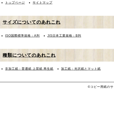
トップページ
サイトマップ
サイズについてのあれこれ
ISO国際標準規格：A判
JIS日本工業規格：B判
種類についてのあれこれ
非加工紙：普通紙 上質紙 再生紙
加工紙：光沢紙とマット紙
©コピー用紙のサイズと